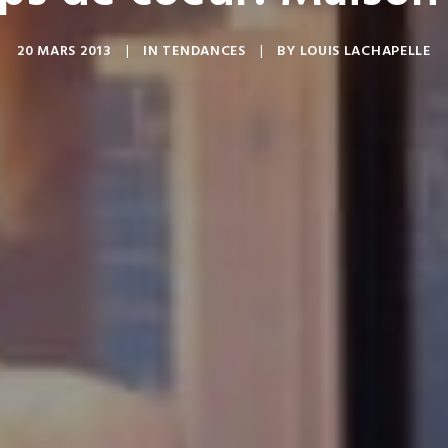
20 MARS 2013
|
IN
TENDANCES
|
BY
LOUIS LACHAPELLE