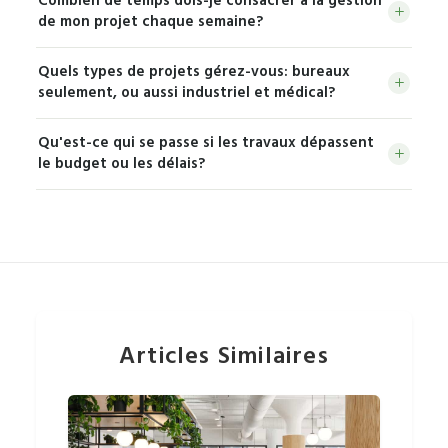
Combien de temps dois-je consacrer à la gestion
mais l’approche intégrée raccourcit l’échéancier parce
conflits de plans et les reprises. La transparence
à notre charge.
de mon projet chaque semaine?
que la conception et la construction avancent en
open-book vous montre où va chaque dollar. Vous
En savoir plus sur le prix maximum garanti
.
Beaucoup moins qu’avec plusieurs fournisseurs à
parallèle plutôt qu’en séquence. À titre d’exemple,
payez le coût réel des travaux, pas une série
Quels types de projets gérez-vous: bureaux
coordonner. Vous avez un seul interlocuteur qui
nous avons livré les 14 studios du Red Bull Music
d’intermédiaires.
seulement, ou aussi industriel et médical?
gère l’architecte, les ingénieurs et les corps de
Academy en 18 jours. Dès la deuxième rencontre,
Nous aménageons des espaces commerciaux de
métier à votre place. Vous gardez les décisions
vous recevez un budget et des plans préliminaires
Qu'est-ce qui se passe si les travaux dépassent
toutes vocations: bureaux, cliniques médicales,
importantes; nous nous occupons de la coordination
pour planifier la suite.
le budget ou les délais?
restaurants, boutiques et locaux industriels, partout
quotidienne, des suivis et des imprévus de chantier.
Le budget accepté à la phase de dessin est garanti:
dans le Grand Montréal et jusqu’à environ 1h30 de la
Concrètement, votre rôle se résume à valider les
un dépassement qui ne vient pas d’un changement
couronne. Nos projets vont d’environ 2 000 à 60
étapes clés selon une routine de communication
que vous avez demandé est à notre charge, pas à la
000 pieds carrés. Nos réalisations incluent des
convenue.
vôtre. Les conditions cachées découvertes en
studios, des cliniques, des usines et des suites
chantier sont aussi notre responsabilité. Pour
préaménagées pour propriétaires et courtiers.
l’échéancier, la planification par phases et l’équipe
Voir nos réalisations
.
intégrée réduisent les retards à la source. Nous
Articles Similaires
livrons clé en main: vos équipes s’installent dès le
lendemain.