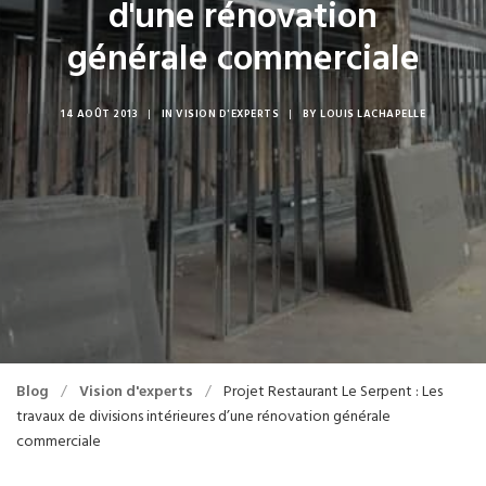
d'une rénovation
générale commerciale
14 AOÛT 2013
|
IN
VISION D'EXPERTS
|
BY
LOUIS LACHAPELLE
Blog
/
Vision d'experts
/
Projet Restaurant Le Serpent : Les
travaux de divisions intérieures d’une rénovation générale
commerciale