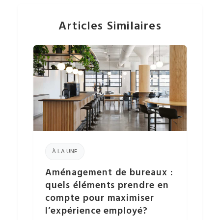
l’échéancier, la planification par phases et l’équipe
Voir nos réalisations
.
intégrée réduisent les retards à la source. Nous
Articles Similaires
livrons clé en main: vos équipes s’installent dès le
lendemain.
À LA UNE
Aménagement de bureaux :
quels éléments prendre en
compte pour maximiser
l’expérience employé?