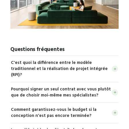
Questions fréquentes
C'est quoi la différence entre le modèle
traditionnel et la réalisation de projet intégrée
(RPI)?
Dans le modèle traditionnel, vous signez des
Pourquoi signer un seul contrat avec vous plutôt
contrats séparés avec l’architecte, les ingénieurs et
que de choisir moi-même mes spécialistes?
l’entrepreneur, qui défendent chacun leurs intérêts.
Coordonner vous-même l’architecte, les ingénieurs
En réalisation de projet intégrée, une seule équipe
Comment garantissez-vous le budget si la
et les sous-traitants veut dire gérer plusieurs
conçoit et construit votre espace sous un seul
conception n'est pas encore terminée?
contrats, plusieurs factures et le blâme partagé
contrat, avec un budget cible partagé et une
Nous établissons un budget cible dès la phase de
quand un problème survient. Avec un seul contrat,
transparence open-book. Vous décidez, nous